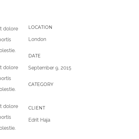
LOCATION
t dolore
London
ortis
lestie.
DATE
t dolore
September 9, 2015
ortis
CATEGORY
lestie.
t dolore
CLIENT
ortis
Edrit Haja
lestie.